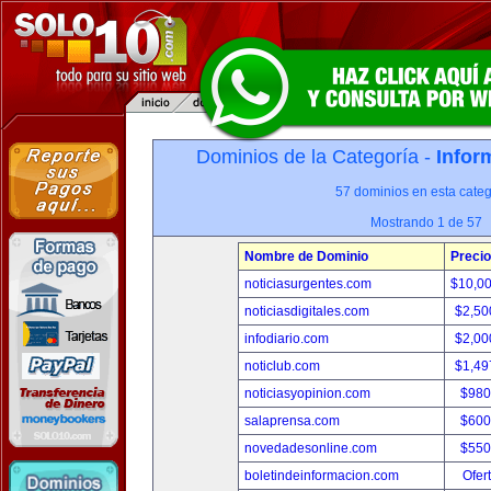
Dominios de la Categoría -
Infor
57 dominios en esta categ
Mostrando 1 de 57
Nombre de Dominio
Precio
noticiasurgentes.com
$10,0
noticiasdigitales.com
$2,50
infodiario.com
$2,00
noticlub.com
$1,49
noticiasyopinion.com
$980
salaprensa.com
$600
novedadesonline.com
$550
boletindeinformacion.com
Ofer