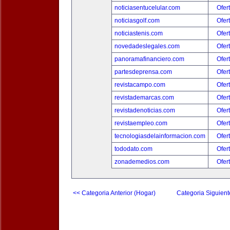
noticiasentucelular.com
Ofer
noticiasgolf.com
Ofer
noticiastenis.com
Ofer
novedadeslegales.com
Ofer
panoramafinanciero.com
Ofer
partesdeprensa.com
Ofer
revistacampo.com
Ofer
revistademarcas.com
Ofer
revistadenoticias.com
Ofer
revistaempleo.com
Ofer
tecnologiasdelainformacion.com
Ofer
tododato.com
Ofer
zonademedios.com
Ofer
<< Categoria Anterior (Hogar)
Categoria Siguient