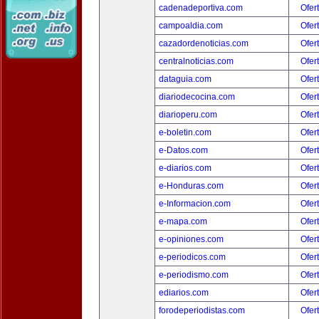
cadenadeportiva.com
Ofer
campoaldia.com
Ofer
cazadordenoticias.com
Ofer
centralnoticias.com
Ofer
dataguia.com
Ofer
diariodecocina.com
Ofer
diarioperu.com
Ofer
e-boletin.com
Ofer
e-Datos.com
Ofer
e-diarios.com
Ofer
e-Honduras.com
Ofer
e-Informacion.com
Ofer
e-mapa.com
Ofer
e-opiniones.com
Ofer
e-periodicos.com
Ofer
e-periodismo.com
Ofer
ediarios.com
Ofer
forodeperiodistas.com
Ofer