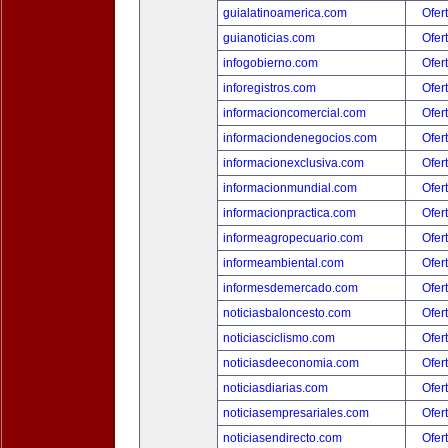
guialatinoamerica.com
Ofer
guianoticias.com
Ofer
infogobierno.com
Ofer
inforegistros.com
Ofer
informacioncomercial.com
Ofer
informaciondenegocios.com
Ofer
informacionexclusiva.com
Ofer
informacionmundial.com
Ofer
informacionpractica.com
Ofer
informeagropecuario.com
Ofer
informeambiental.com
Ofer
informesdemercado.com
Ofer
noticiasbaloncesto.com
Ofer
noticiasciclismo.com
Ofer
noticiasdeeconomia.com
Ofer
noticiasdiarias.com
Ofer
noticiasempresariales.com
Ofer
noticiasendirecto.com
Ofer