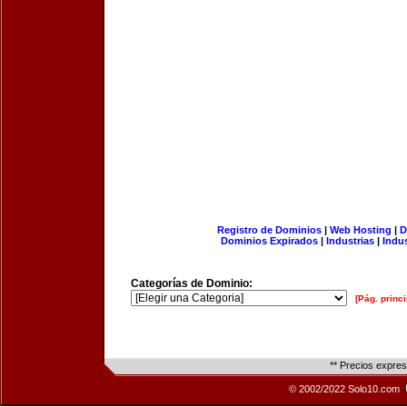
Registro de Dominios
|
Web Hosting
|
D
Dominios Expirados
|
Industrias
|
Indu
Categorías de Dominio:
[Pág. princi
** Precios expre
© 2002/2022 Solo10.com