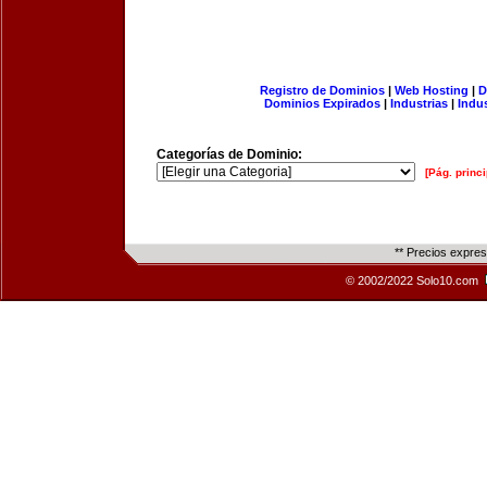
Registro de Dominios
|
Web Hosting
|
D
Dominios Expirados
|
Industrias
|
Indu
Categorías de Dominio:
[Pág. princi
** Precios expre
© 2002/2022 Solo10.com