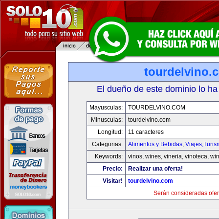
tourdelvino.
El dueño de este dominio lo ha
Mayusculas:
TOURDELVINO.COM
Minusculas:
tourdelvino.com
Longitud:
11 caracteres
Categorias:
Alimentos y Bebidas
,
Viajes,Turi
Keywords:
vinos, wines, vineria, vinoteca, wi
Precio:
Realizar una oferta!
Visitar!
tourdelvino.com
Serán consideradas ofer