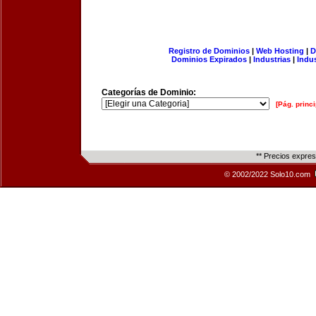
Registro de Dominios
|
Web Hosting
|
D
Dominios Expirados
|
Industrias
|
Indu
Categorías de Dominio:
[Pág. princi
** Precios expre
© 2002/2022 Solo10.com