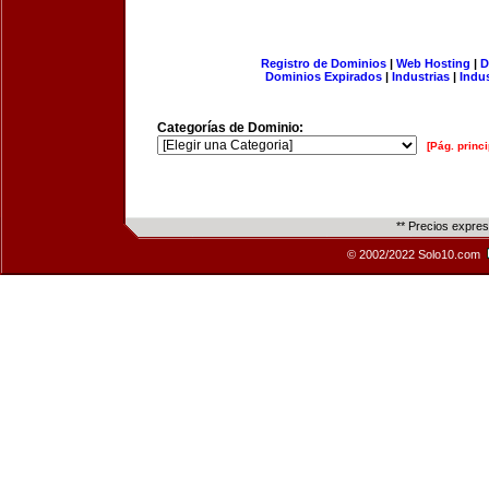
Registro de Dominios
|
Web Hosting
|
D
Dominios Expirados
|
Industrias
|
Indu
Categorías de Dominio:
[Pág. princi
** Precios expre
© 2002/2022 Solo10.com