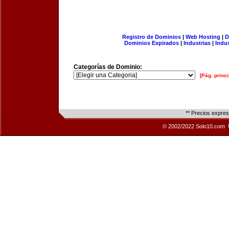
Registro de Dominios
|
Web Hosting
|
D
Dominios Expirados
|
Industrias
|
Indu
Categorías de Dominio:
[Pág. princi
** Precios expre
© 2002/2022 Solo10.com