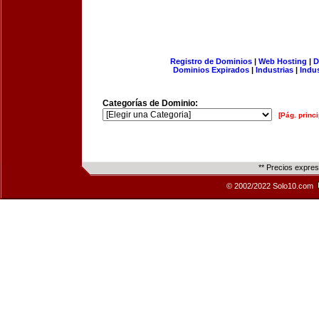
Registro de Dominios
|
Web Hosting
|
D
Dominios Expirados
|
Industrias
|
Indu
Categorías de Dominio:
[Pág. princi
** Precios expre
© 2002/2022 Solo10.com