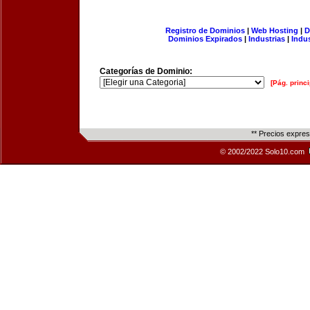
Registro de Dominios
|
Web Hosting
|
D
Dominios Expirados
|
Industrias
|
Indu
Categorías de Dominio:
[Pág. princi
** Precios expre
© 2002/2022 Solo10.com