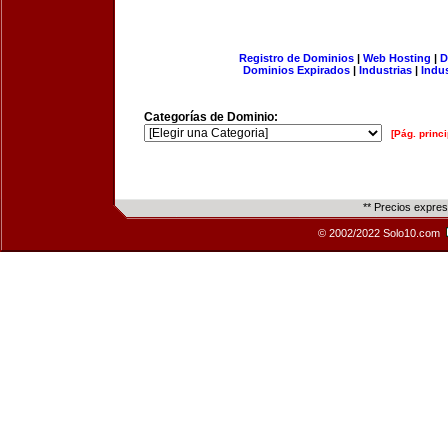
Registro de Dominios
|
Web Hosting
|
D
Dominios Expirados
|
Industrias
|
Indu
Categorías de Dominio:
[Pág. princi
** Precios expre
© 2002/2022 Solo10.com