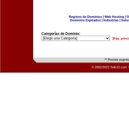
Registro de Dominios
|
Web Hosting
|
D
Dominios Expirados
|
Industrias
|
Indu
Categorías de Dominio:
[Pág. princi
** Precios expre
© 2002/2022 Solo10.com