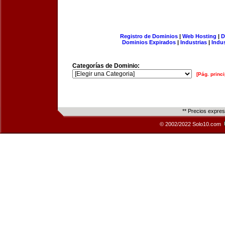
Registro de Dominios
|
Web Hosting
|
D
Dominios Expirados
|
Industrias
|
Indu
Categorías de Dominio:
[Pág. princi
** Precios expre
© 2002/2022 Solo10.com