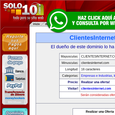
ClientesIntern
El dueño de este dominio lo ha
Mayusculas:
CLIENTESINTERNET.
Minusculas:
clientesinternet.com
Longitud:
16 caracteres
Categorias:
Empresas e Industrias
,
I
Precio:
Realizar una oferta!
Visitar!
clientesinternet.com
Serán consideradas ofer
Realizar una Oferta