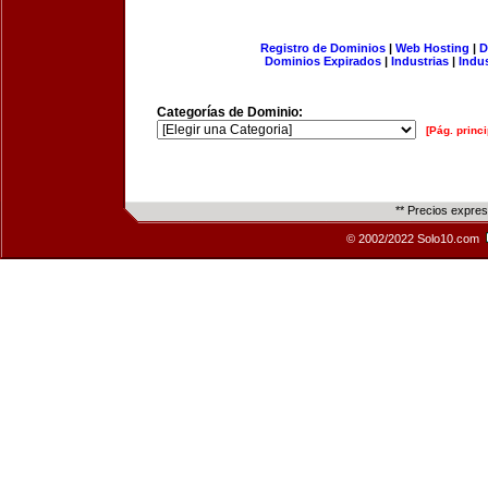
Registro de Dominios
|
Web Hosting
|
D
Dominios Expirados
|
Industrias
|
Indu
Categorías de Dominio:
[Pág. princi
** Precios expre
© 2002/2022 Solo10.com