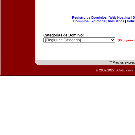
Registro de Dominios
|
Web Hosting
|
D
Dominios Expirados
|
Industrias
|
Indu
Categorías de Dominio:
[Pág. princi
** Precios expre
© 2002/2022 Solo10.com