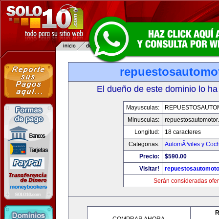
repuestosautomo
El dueño de este dominio lo ha
Mayusculas:
REPUESTOSAUTO
Minusculas:
repuestosautomotor
Longitud:
18 caracteres
Categorias:
AutomÃ³viles y Coc
Precio:
$590.00
Visitar!
repuestosautomoto
Serán consideradas ofer
R