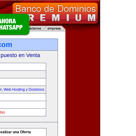
.com
 puesto en Venta
on
,
Web Hosting y Dominios
tas
ealizar una Oferta