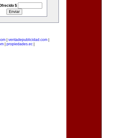
Ofrecido $
com
|
ventadepublicidad.com
|
om
|
propiedades.ec
|