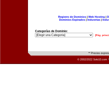
Registro de Dominios
|
Web Hosting
|
D
Dominios Expirados
|
Industrias
|
Indu
Categorías de Dominio:
[Pág. princi
** Precios expre
© 2002/2022 Solo10.com