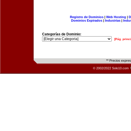
Registro de Dominios
|
Web Hosting
|
D
Dominios Expirados
|
Industrias
|
Indu
Categorías de Dominio:
[Pág. princi
** Precios expre
© 2002/2022 Solo10.com