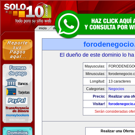
forodenegoci
El dueño de este dominio lo ha
Mayusculas:
FORODENEGO
Minusculas:
forodenegocio.
Longitud:
13 caracteres
Categorias:
Negocios
Precio:
Realizar una of
Visitar!
forodenegocio
Serán consideradas ofer
Realizar una Oferta