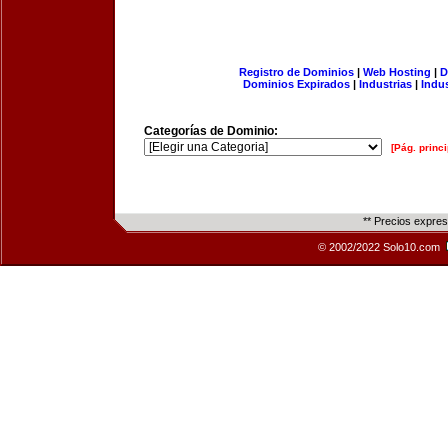
Registro de Dominios
|
Web Hosting
|
D
Dominios Expirados
|
Industrias
|
Indu
Categorías de Dominio:
[Pág. princi
** Precios expre
© 2002/2022 Solo10.com