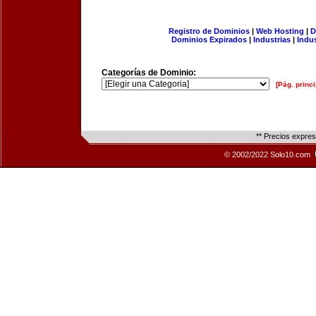
Registro de Dominios
|
Web Hosting
|
D
Dominios Expirados
|
Industrias
|
Indu
Categorías de Dominio:
[Pág. princi
** Precios expre
© 2002/2022 Solo10.com