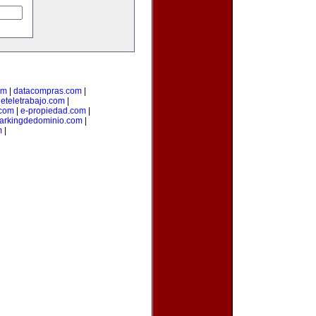
om
|
datacompras.com
|
deteletrabajo.com
|
.com
|
e-propiedad.com
|
arkingdedominio.com
|
m
|