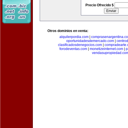
Precio Ofrecido $
Otros dominios en venta:
alquilerpordia.com
|
comprasenargentina.c
oportunidadesdemercado.com
|
centro
clasificadosdenegocios.com
|
compradearte
forodeventas.com
|
monetizeinternet.com
|
p
vendasupropiedad.co