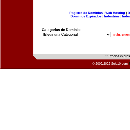
Registro de Dominios
|
Web Hosting
|
D
Dominios Expirados
|
Industrias
|
Indu
Categorías de Dominio:
[Pág. princi
** Precios expre
© 2002/2022 Solo10.com