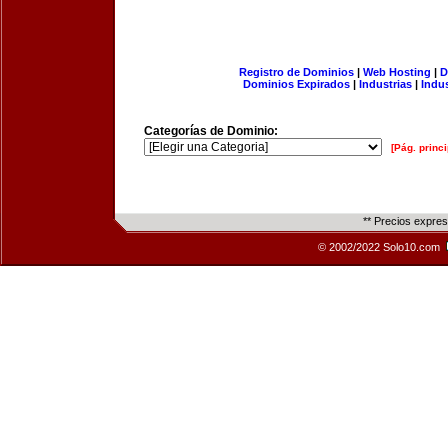
Registro de Dominios
|
Web Hosting
|
D
Dominios Expirados
|
Industrias
|
Indu
Categorías de Dominio:
[Pág. princi
** Precios expre
© 2002/2022 Solo10.com