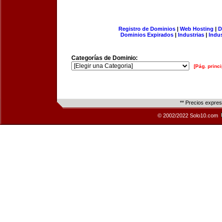
Registro de Dominios
|
Web Hosting
|
D
Dominios Expirados
|
Industrias
|
Indu
Categorías de Dominio:
[Pág. princi
** Precios expre
© 2002/2022 Solo10.com