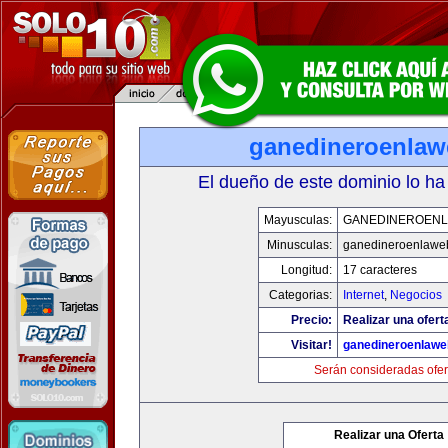
ganedineroenla
El dueño de este dominio lo ha
Mayusculas:
GANEDINEROEN
Minusculas:
ganedineroenlawe
Longitud:
17 caracteres
Categorias:
Internet
,
Negocios
Precio:
Realizar una ofert
Visitar!
ganedineroenlaw
Serán consideradas ofer
Realizar una Oferta