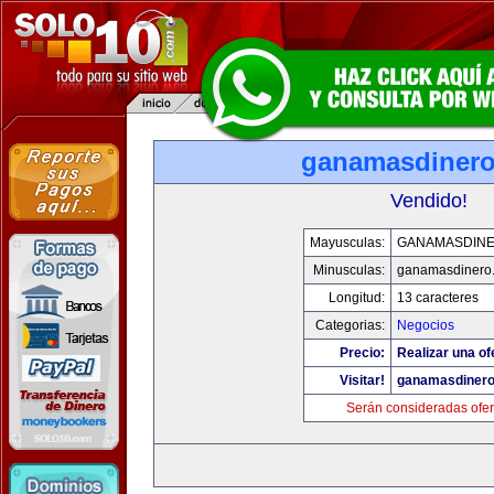
ganamasdiner
Vendido!
Mayusculas:
GANAMASDIN
Minusculas:
ganamasdinero
Longitud:
13 caracteres
Categorias:
Negocios
Precio:
Realizar una of
Visitar!
ganamasdiner
Serán consideradas ofer