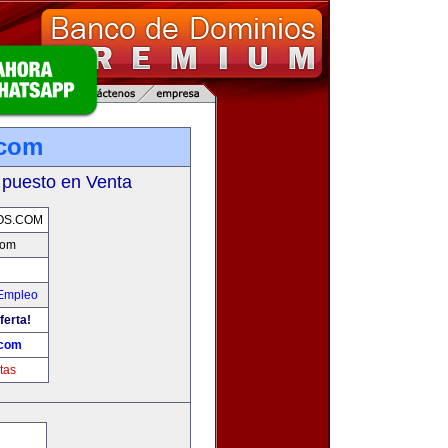
.com
 puesto en Venta
OS.COM
com
 Empleo
ferta!
.com
tas