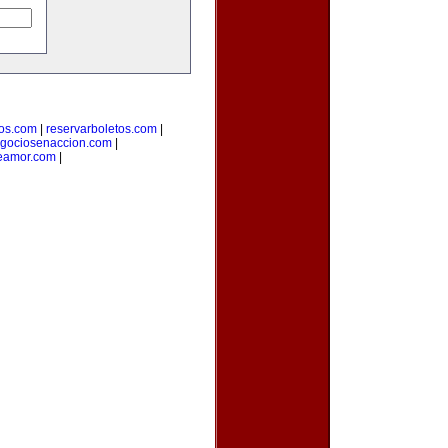
ros.com
|
reservarboletos.com
|
gociosenaccion.com
|
eamor.com
|