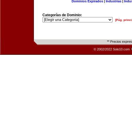
Dominios Expirados
|
Industrias
|
Indu
Categorías de Dominio:
[Pág. princi
** Precios expre
© 2002/2022 Solo10.com