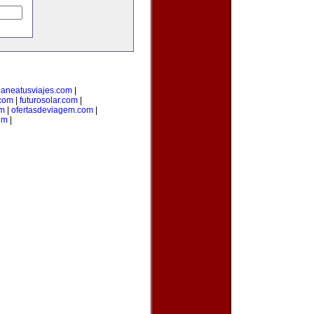
laneatusviajes.com
|
.com
|
futurosolar.com
|
om
|
ofertasdeviagem.com
|
om
|