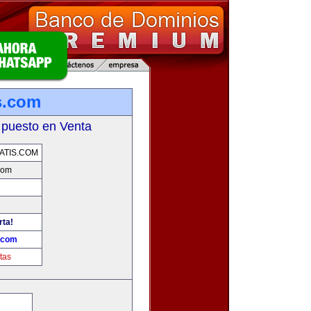
s.com
 puesto en Venta
ATIS.COM
com
rta!
s.com
tas