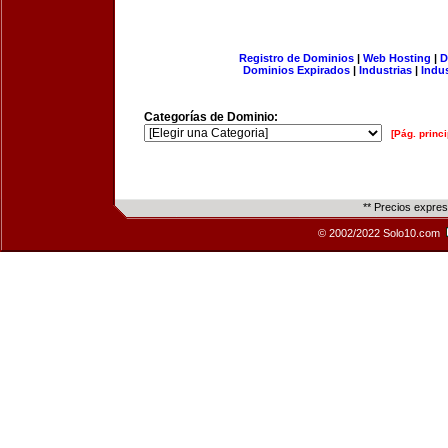
Registro de Dominios
|
Web Hosting
|
D
Dominios Expirados
|
Industrias
|
Indu
Categorías de Dominio:
[Pág. princi
** Precios expre
© 2002/2022 Solo10.com