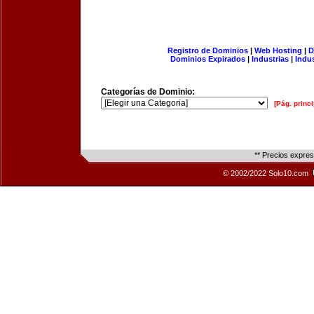
Registro de Dominios
|
Web Hosting
|
D
Dominios Expirados
|
Industrias
|
Indu
Categorías de Dominio:
[Pág. princi
** Precios expre
© 2002/2022 Solo10.com