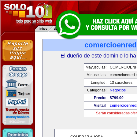
comercioenre
El dueño de este dominio lo ha
Mayusculas:
COMERCIOEN
Minusculas:
comercioenred.
Longitud:
13 caracteres
Categorias:
Negocios
Precio:
$799.00
Visitar!
comercioenred
Serán consideradas ofer
R