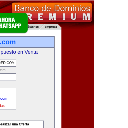
d.com
 puesto en Venta
RED.COM
com
.com
tas
ealizar una Oferta