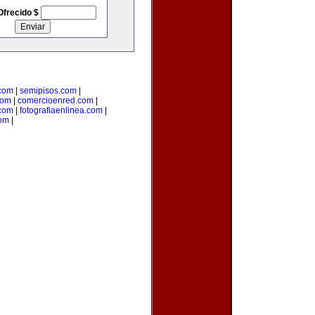
Ofrecido $
.com
|
semipisos.com
|
com
|
comercioenred.com
|
.com
|
fotografiaenlinea.com
|
com
|