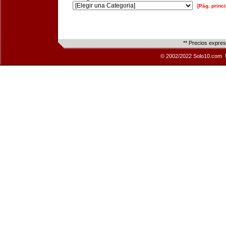
[Pág. princi
** Precios expre
© 2002/2022 Solo10.com