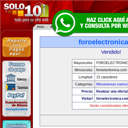
foroelectronic
Vendido!
Mayusculas:
FOROELECTRONIC
Minusculas:
foroelectronica.com
Longitud:
15 caracteres
Categorias:
Miscelaneas (varios
Precio:
Realizar una oferta
Visitar!
foroelectronica.co
Serán consideradas ofer