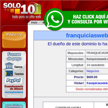
franquiciaswe
El dueño de este dominio lo ha
Mayusculas:
FRANQUICIAS
Minusculas:
franquiciasweb
Longitud:
14 caracteres
Categorias:
Negocios
Precio:
$600.00
Visitar!
franquiciasweb
Serán consideradas ofer
R