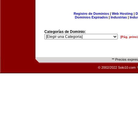
Registro de Dominios
|
Web Hosting
|
D
Dominios Expirados
|
Industrias
|
Indu
Categorías de Dominio:
[Pág. princi
** Precios expre
© 2002/2022 Solo10.com