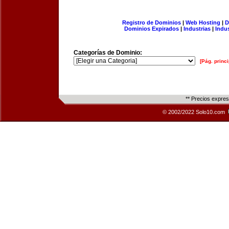
Registro de Dominios
|
Web Hosting
|
D
Dominios Expirados
|
Industrias
|
Indu
Categorías de Dominio:
[Pág. princi
** Precios expre
© 2002/2022 Solo10.com