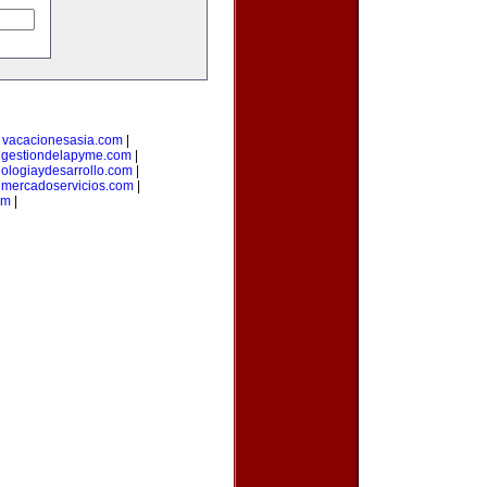
|
vacacionesasia.com
|
|
gestiondelapyme.com
|
nologiaydesarrollo.com
|
|
mercadoservicios.com
|
om
|