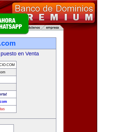
o.com
 puesto en Venta
CIO.COM
com
erta!
.com
tas