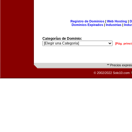
Registro de Dominios
|
Web Hosting
|
D
Dominios Expirados
|
Industrias
|
Indu
Categorías de Dominio:
[Pág. princi
** Precios expre
© 2002/2022 Solo10.com