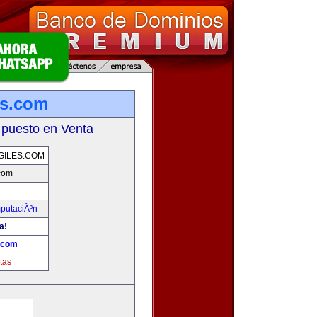
es.com
 puesto en Venta
GILES.COM
.com
mputaciÃ³n
a!
s.com
tas