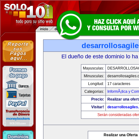
desarrollosagil
El dueño de este dominio lo ha
Mayusculas:
DESARROLLOSA
Minusculas:
desarrollosagiles
Longitud:
17 caracteres
Categorias:
InformÃ¡tica y Co
Precio:
Realizar una ofert
Visitar!
desarrollosagile
Serán consideradas ofer
Realizar una Oferta