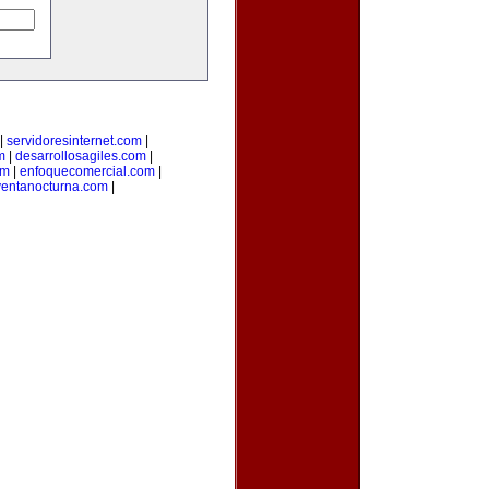
|
servidoresinternet.com
|
m
|
desarrollosagiles.com
|
om
|
enfoquecomercial.com
|
ventanocturna.com
|