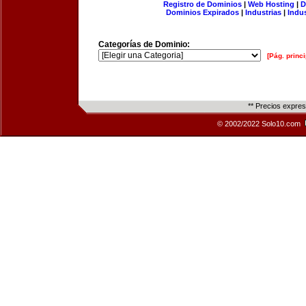
Registro de Dominios
|
Web Hosting
|
D
Dominios Expirados
|
Industrias
|
Indu
Categorías de Dominio:
[Pág. princi
** Precios expre
© 2002/2022 Solo10.com