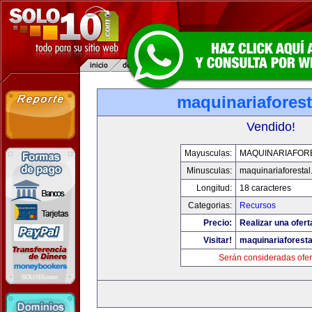
maquinariafores
Vendido!
Mayusculas:
MAQUINARIAFOR
Minusculas:
maquinariaforesta
Longitud:
18 caracteres
Categorias:
Recursos
Precio:
Realizar una ofert
Visitar!
maquinariaforest
Serán consideradas ofer