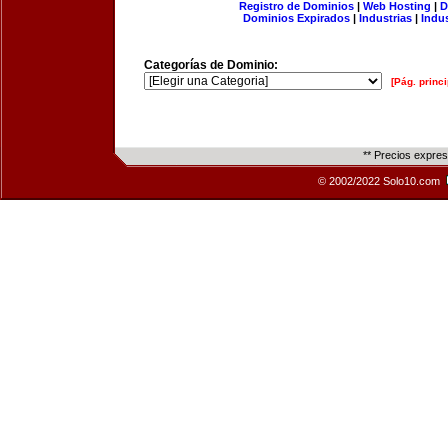
Registro de Dominios
|
Web Hosting
|
D
Dominios Expirados
|
Industrias
|
Indu
Categorías de Dominio:
[Pág. princi
** Precios expre
© 2002/2022 Solo10.com