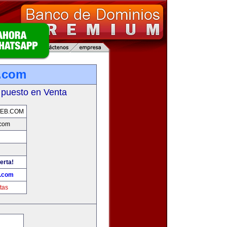
.com
 puesto en Venta
EB.COM
com
erta!
.com
tas