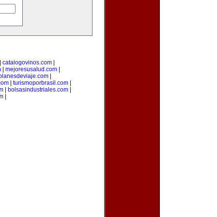
|
catalogovinos.com
|
m
|
mejoresusalud.com
|
planesdeviaje.com
|
.com
|
turismoporbrasil.com
|
om
|
bolsasindustriales.com
|
om
|