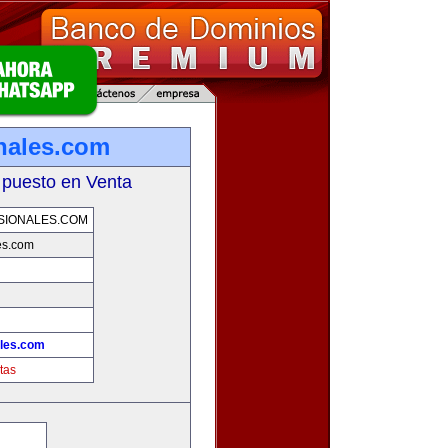
onales.com
 puesto en Venta
SIONALES.COM
es.com
ales.com
tas