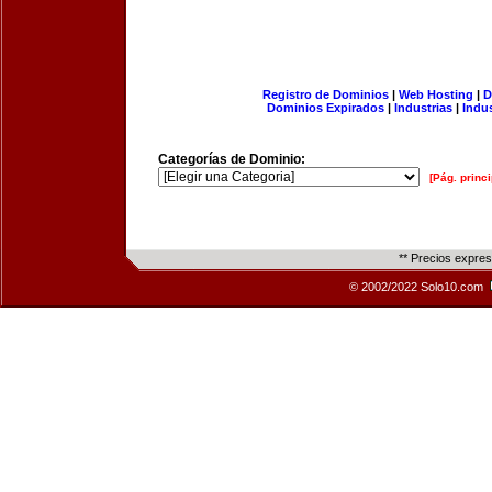
Registro de Dominios
|
Web Hosting
|
D
Dominios Expirados
|
Industrias
|
Indu
Categorías de Dominio:
[Pág. princi
** Precios expre
© 2002/2022 Solo10.com