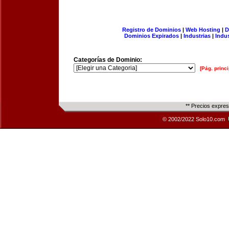
Registro de Dominios
|
Web Hosting
|
D
Dominios Expirados
|
Industrias
|
Indu
Categorías de Dominio:
[Pág. princi
** Precios expre
© 2002/2022 Solo10.com