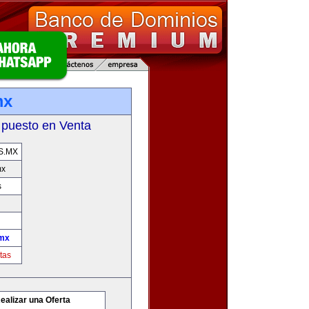
mx
 puesto en Venta
S.MX
mx
s
mx
tas
ealizar una Oferta