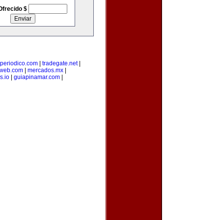
Ofrecido $
-periodico.com
|
tradegate.net
|
web.com
|
mercados.mx
|
s.io
|
guiapinamar.com
|