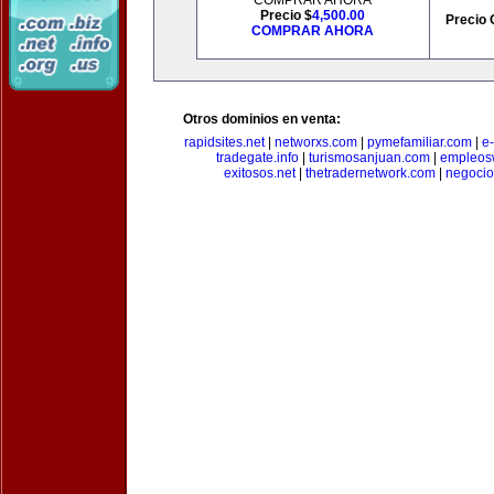
COMPRAR AHORA
Precio $
4,500.00
Precio 
COMPRAR AHORA
Otros dominios en venta:
rapidsites.net
|
networxs.com
|
pymefamiliar.com
|
e
tradegate.info
|
turismosanjuan.com
|
empleos
exitosos.net
|
thetradernetwork.com
|
negocio