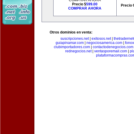
COMPRAR AHORA
Precio $
599.00
Precio 
COMPRAR AHORA
Otros dominios en venta:
suscripciones.net
|
exitosos.net
|
thetraderne
guiapinamar.com
|
negociosamerica.com
|
fonox
clubimportadores.com
|
contactodenegocios.com
rednegocios.net
|
ventasporemail.com
|
pl
plataformacompras.co