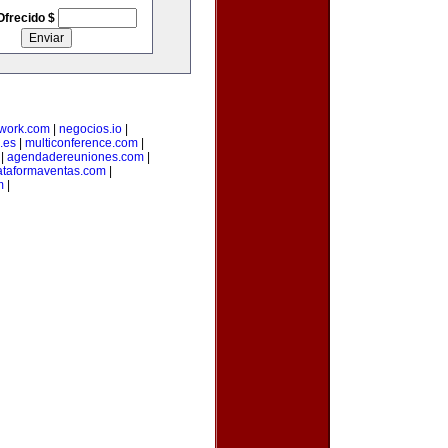
Ofrecido $
twork.com
|
negocios.io
|
.es
|
multiconference.com
|
|
agendadereuniones.com
|
ataformaventas.com
|
m
|