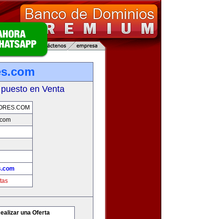
es.com
 puesto en Venta
ORES.COM
.com
s.com
tas
ealizar una Oferta