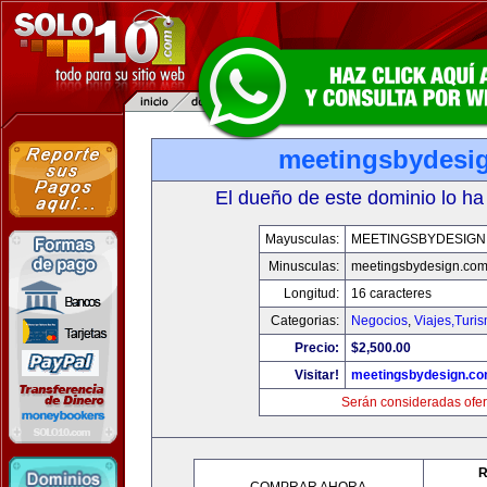
meetingsbydesi
El dueño de este dominio lo ha
Mayusculas:
MEETINGSBYDESIGN
Minusculas:
meetingsbydesign.co
Longitud:
16 caracteres
Categorias:
Negocios
,
Viajes,Turi
Precio:
$2,500.00
Visitar!
meetingsbydesign.c
Serán consideradas ofer
R