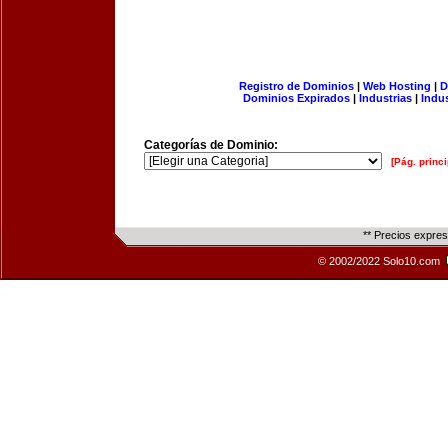
Registro de Dominios
|
Web Hosting
|
D
Dominios Expirados
|
Industrias
|
Indu
Categorías de Dominio:
[Pág. princi
** Precios expre
© 2002/2022 Solo10.com