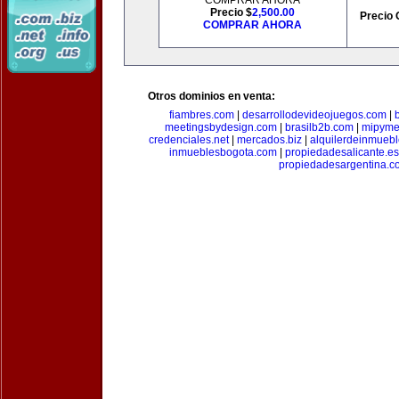
COMPRAR AHORA
Precio $
2,500.00
Precio 
COMPRAR AHORA
Otros dominios en venta:
fiambres.com
|
desarrollodevideojuegos.com
|
meetingsbydesign.com
|
brasilb2b.com
|
mipyme
credenciales.net
|
mercados.biz
|
alquilerdeinmueb
inmueblesbogota.com
|
propiedadesalicante.es
propiedadesargentina.c