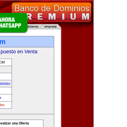
om
 puesto en Venta
COM
Bebidas
m
tas
ealizar una Oferta