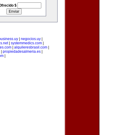
Ofrecido $
business.uy
|
negocios.uy
|
s.net
|
systemmedics.com
|
les.com
|
alquileresbrasil.com
|
|
propiedadesalmeria.es
|
om
|