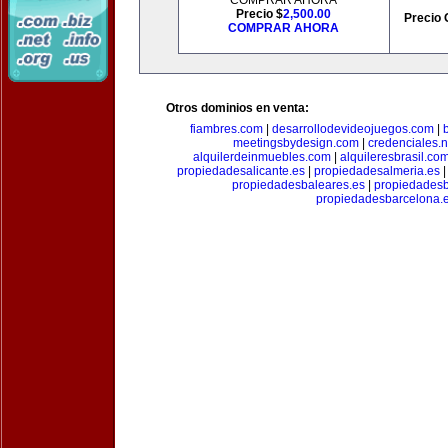
COMPRAR AHORA
Precio $
2,500.00
Precio 
COMPRAR AHORA
Otros dominios en venta:
fiambres.com
|
desarrollodevideojuegos.com
|
meetingsbydesign.com
|
credenciales.n
alquilerdeinmuebles.com
|
alquileresbrasil.co
propiedadesalicante.es
|
propiedadesalmeria.es
propiedadesbaleares.es
|
propiedadesb
propiedadesbarcelona.