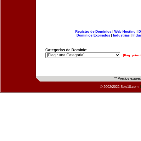
Registro de Dominios
|
Web Hosting
|
D
Dominios Expirados
|
Industrias
|
Indu
Categorías de Dominio:
[Pág. princi
** Precios expre
© 2002/2022 Solo10.com