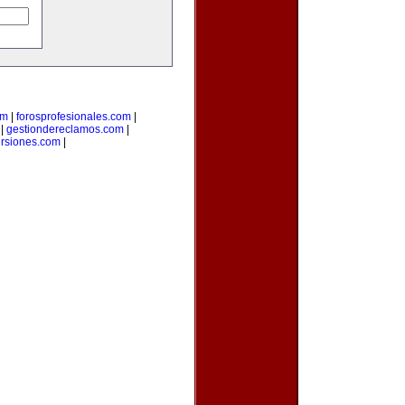
om
|
forosprofesionales.com
|
|
gestiondereclamos.com
|
ersiones.com
|