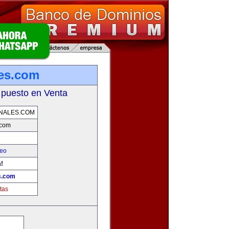
les.com
 puesto en Venta
NALES.COM
.com
leo
!
s.com
tas