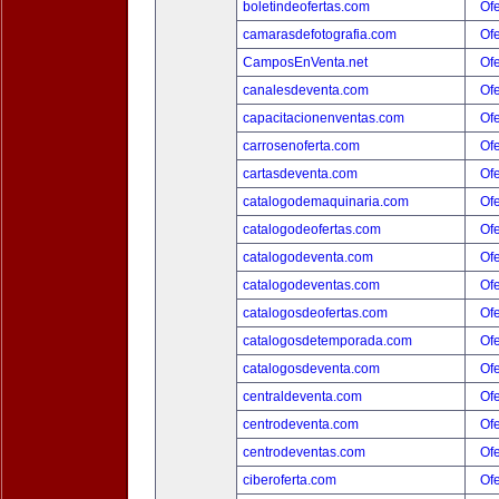
boletindeofertas.com
Ofe
camarasdefotografia.com
Ofe
CamposEnVenta.net
Ofe
canalesdeventa.com
Ofe
capacitacionenventas.com
Ofe
carrosenoferta.com
Ofe
cartasdeventa.com
Ofe
catalogodemaquinaria.com
Ofe
catalogodeofertas.com
Ofe
catalogodeventa.com
Ofe
catalogodeventas.com
Ofe
catalogosdeofertas.com
Ofe
catalogosdetemporada.com
Ofe
catalogosdeventa.com
Ofe
centraldeventa.com
Ofe
centrodeventa.com
Ofe
centrodeventas.com
Ofe
ciberoferta.com
Ofe