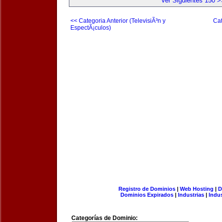
Ver Siguientes 150 >
<< Categoria Anterior (TelevisiÃ³n y
Cat
EspectÃ¡culos)
Registro de Dominios
|
Web Hosting
|
D
Dominios Expirados
|
Industrias
|
Indu
Categorías de Dominio: