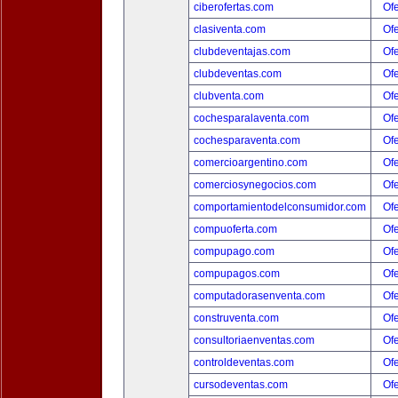
ciberofertas.com
Ofe
clasiventa.com
Ofe
clubdeventajas.com
Ofe
clubdeventas.com
Ofe
clubventa.com
Ofe
cochesparalaventa.com
Ofe
cochesparaventa.com
Ofe
comercioargentino.com
Ofe
comerciosynegocios.com
Ofe
comportamientodelconsumidor.com
Ofe
compuoferta.com
Ofe
compupago.com
Ofe
compupagos.com
Ofe
computadorasenventa.com
Ofe
construventa.com
Ofe
consultoriaenventas.com
Ofe
controldeventas.com
Ofe
cursodeventas.com
Ofe