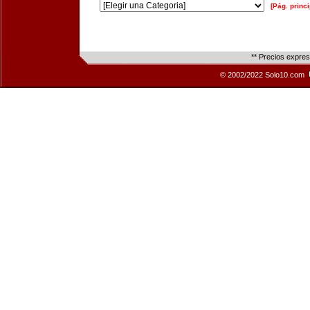
[Pág. princi
** Precios expre
© 2002/2022 Solo10.com