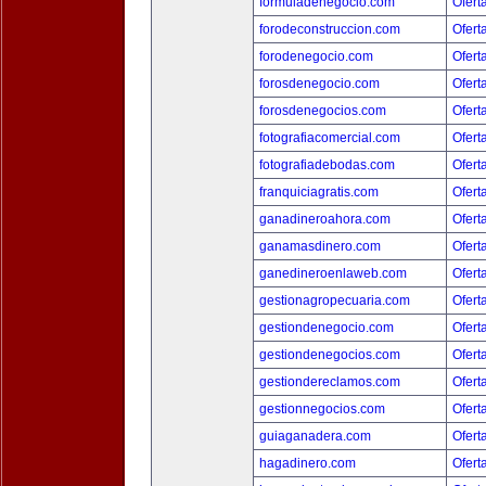
formuladenegocio.com
Ofert
forodeconstruccion.com
Ofert
forodenegocio.com
Ofert
forosdenegocio.com
Ofert
forosdenegocios.com
Ofert
fotografiacomercial.com
Ofert
fotografiadebodas.com
Ofert
franquiciagratis.com
Ofert
ganadineroahora.com
Ofert
ganamasdinero.com
Ofert
ganedineroenlaweb.com
Ofert
gestionagropecuaria.com
Ofert
gestiondenegocio.com
Ofert
gestiondenegocios.com
Ofert
gestiondereclamos.com
Ofert
gestionnegocios.com
Ofert
guiaganadera.com
Ofert
hagadinero.com
Ofert