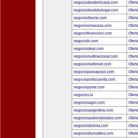
negociodesdemicasa.com
Ofert
negociodesdetuhogar.com
Ofert
negociodirecto.com
Ofert
negocioensucasa.com
Ofert
negociofinanciero.com
Ofert
negociofx.com
Ofert
negocioideal.com
Ofert
negociomultinacional.com
Ofert
negociomultinivel.com
Ofert
negociopasoapaso.com
Ofert
negocioportucuenta.com
Ofert
negociopyme.com
Ofert
negocios.io
Ofert
negociosagro.com
Ofert
negociosargentina.com
Ofert
negociosautomatizados.com
Ofert
negociosbolivia.com
Ofert
negociosbursatiles.com
Ofert