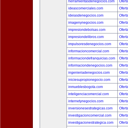
herramientasdenegocios.com
Ofert
ideascomerciales.com
Ofert
ideiasdenegocios.com
Ofert
imagenynegocios.com
Ofert
impresiondebolsas.com
Ofert
impresiondelibros.com
Ofert
impulsoresdenegocios.com
Ofert
informacioncomercial.com
Ofert
informaciondefranquicias.com
Ofert
informaciondenegocios.com
Ofert
ingenieriadenegocios.com
Ofert
iniciesupropionegocio.com
Ofert
inmueblesbogota.com
Ofert
inteligenciacomercial.com
Ofert
internetynegocios.com
Ofert
inversionesestrategicas.com
Ofert
investigacioncomercial.com
Ofert
investigacionestrategica.com
Ofert