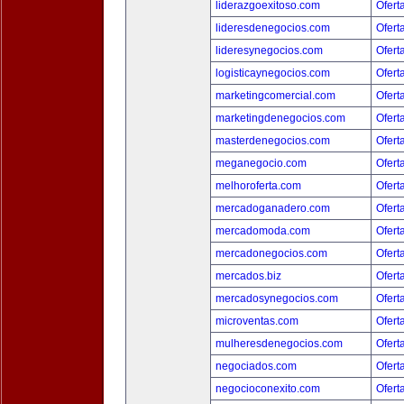
liderazgoexitoso.com
Ofert
lideresdenegocios.com
Ofert
lideresynegocios.com
Ofert
logisticaynegocios.com
Ofert
marketingcomercial.com
Ofert
marketingdenegocios.com
Ofert
masterdenegocios.com
Ofert
meganegocio.com
Ofert
melhoroferta.com
Ofert
mercadoganadero.com
Ofert
mercadomoda.com
Ofert
mercadonegocios.com
Ofert
mercados.biz
Ofert
mercadosynegocios.com
Ofert
microventas.com
Ofert
mulheresdenegocios.com
Ofert
negociados.com
Ofert
negocioconexito.com
Ofert