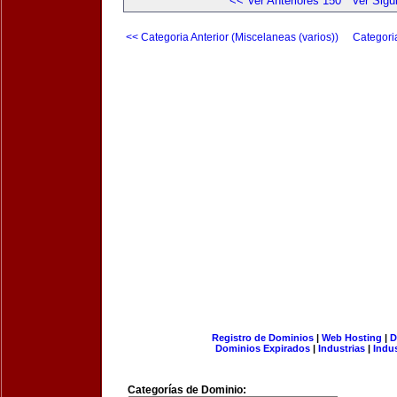
<< Ver Anteriores 150
Ver Sigu
<< Categoria Anterior (Miscelaneas (varios))
Categori
Registro de Dominios
|
Web Hosting
|
D
Dominios Expirados
|
Industrias
|
Indu
Categorías de Dominio: