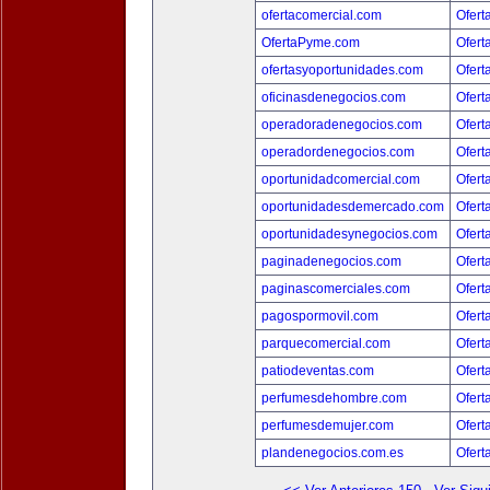
ofertacomercial.com
Ofert
OfertaPyme.com
Ofert
ofertasyoportunidades.com
Ofert
oficinasdenegocios.com
Ofert
operadoradenegocios.com
Ofert
operadordenegocios.com
Ofert
oportunidadcomercial.com
Ofert
oportunidadesdemercado.com
Ofert
oportunidadesynegocios.com
Ofert
paginadenegocios.com
Ofert
paginascomerciales.com
Ofert
pagospormovil.com
Ofert
parquecomercial.com
Ofert
patiodeventas.com
Ofert
perfumesdehombre.com
Ofert
perfumesdemujer.com
Ofert
plandenegocios.com.es
Ofert