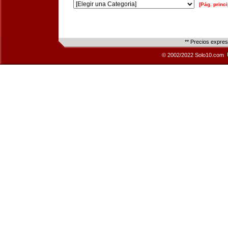
[Pág. princi
** Precios expre
© 2002/2022 Solo10.com