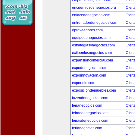
empresasnegocios.com
Ofert
encuentrosdenegocios.org
Ofert
enlacedenegocios.com
Ofert
entrenadordenegocios.com
Ofert
eproveedores.com
Ofert
equipodenegocios.com
Ofert
estrategiasynegocios.com
Ofert
exitoenlosnegocios.com
Ofert
expansioncomercial.com
Ofert
expodenegocios.com
Ofert
expoinnovacion.com
Ofert
exportelo.com
Ofert
exposiciondemuebles.com
Ofert
fazendonegocios.com
Ofert
feiranegocios.com
Ofert
feiraodenegocios.com
Ofert
feirasdenegocios.com
Ofert
ferianegocios.com
Ofert