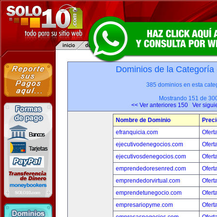
Dominios de la Categoría
385 dominios en esta categ
Mostrando 151 de 30
<< Ver anteriores 150
Ver sigui
Nombre de Dominio
Preci
efranquicia.com
Ofert
ejecutivodenegocios.com
Ofert
ejecutivosdenegocios.com
Ofert
emprendedoresenred.com
Ofert
emprendedorvirtual.com
Ofert
emprendetunegocio.com
Ofert
empresariopyme.com
Ofert