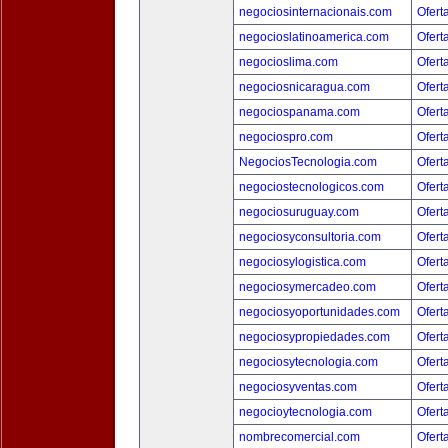
negociosinternacionais.com
Ofert
negocioslatinoamerica.com
Ofert
negocioslima.com
Ofert
negociosnicaragua.com
Ofert
negociospanama.com
Ofert
negociospro.com
Ofert
NegociosTecnologia.com
Ofert
negociostecnologicos.com
Ofert
negociosuruguay.com
Ofert
negociosyconsultoria.com
Ofert
negociosylogistica.com
Ofert
negociosymercadeo.com
Ofert
negociosyoportunidades.com
Ofert
negociosypropiedades.com
Ofert
negociosytecnologia.com
Ofert
negociosyventas.com
Ofert
negocioytecnologia.com
Ofert
nombrecomercial.com
Ofert