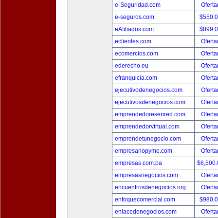
e-Seguridad.com
Oferta
e-seguros.com
$550.
eAfiliados.com
$899.
eclientes.com
Oferta
ecomercios.com
Oferta
ederecho.eu
Oferta
efranquicia.com
Oferta
ejecutivodenegocios.com
Oferta
ejecutivosdenegocios.com
Oferta
emprendedoresenred.com
Oferta
emprendedorvirtual.com
Oferta
emprendetunegocio.com
Oferta
empresariopyme.com
Oferta
empresas.com.pa
$6,500
empresasnegocios.com
Oferta
encuentrosdenegocios.org
Oferta
enfoquecomercial.com
$980.
enlacedenegocios.com
Oferta