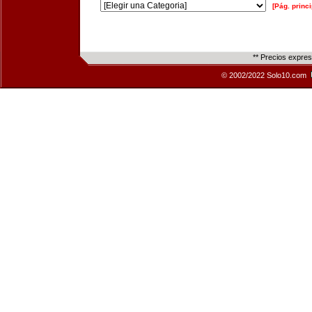
[Pág. princi
** Precios expre
© 2002/2022 Solo10.com