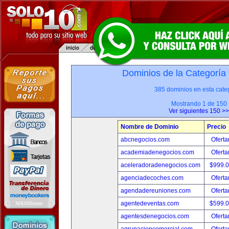
Dominios de la Categoría
385 dominios en esta categ
Mostrando 1 de 150
Ver siguientes 150 >>
Nombre de Dominio
Precio
abcnegocios.com
Oferta
academiadenegocios.com
Oferta
aceleradoradenegocios.com
$999.
agenciadecoches.com
Oferta
agendadereuniones.com
Oferta
agentedeventas.com
$599.
agentesdenegocios.com
Oferta