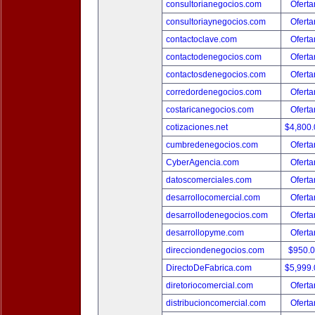
consultorianegocios.com
Oferta
consultoriaynegocios.com
Oferta
contactoclave.com
Oferta
contactodenegocios.com
Oferta
contactosdenegocios.com
Oferta
corredordenegocios.com
Oferta
costaricanegocios.com
Oferta
cotizaciones.net
$4,800
cumbredenegocios.com
Oferta
CyberAgencia.com
Oferta
datoscomerciales.com
Oferta
desarrollocomercial.com
Oferta
desarrollodenegocios.com
Oferta
desarrollopyme.com
Oferta
direcciondenegocios.com
$950.
DirectoDeFabrica.com
$5,999
diretoriocomercial.com
Oferta
distribucioncomercial.com
Oferta