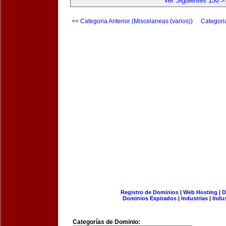
Ver Siguientes 150 >
<< Categoria Anterior (Miscelaneas (varios))
Categori
Registro de Dominios
|
Web Hosting
|
D
Dominios Expirados
|
Industrias
|
Indu
Categorías de Dominio: