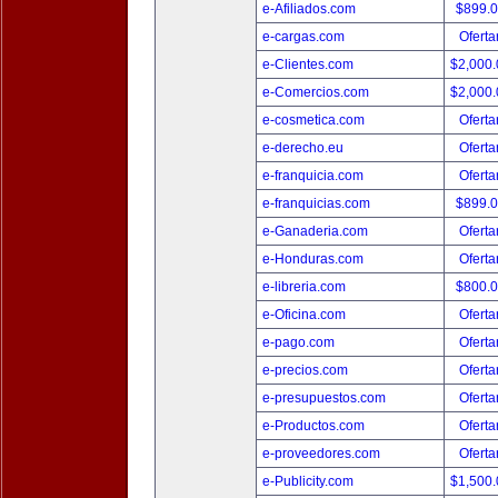
e-Afiliados.com
$899.
e-cargas.com
Oferta
e-Clientes.com
$2,000
e-Comercios.com
$2,000
e-cosmetica.com
Oferta
e-derecho.eu
Oferta
e-franquicia.com
Oferta
e-franquicias.com
$899.
e-Ganaderia.com
Oferta
e-Honduras.com
Oferta
e-libreria.com
$800.
e-Oficina.com
Oferta
e-pago.com
Oferta
e-precios.com
Oferta
e-presupuestos.com
Oferta
e-Productos.com
Oferta
e-proveedores.com
Oferta
e-Publicity.com
$1,500