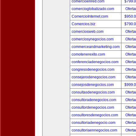
comercioenred.com
$799.
comercioglobalizado.com
Oferta
ComercioInternet.com
$950.
Comercios.biz
$790.
comerciosweb.com
Oferta
comerciosynegocios.com
Oferta
commerceandmarketing.com
Oferta
comotenerexito.com
Oferta
conferenciadenegocios.com
Oferta
congresodenegocios.com
Oferta
consejerodenegocios.com
Oferta
consejosdenegocios.com
$999.
consultasdenegocios.com
Oferta
consultoradenegocios.com
Oferta
consultordenegocios.com
Oferta
consultoresdenegocios.com
Oferta
consultoriadenegocio.com
Oferta
consultoriaennegocios.com
Oferta