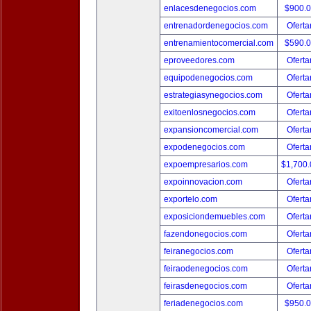
enlacesdenegocios.com
$900.
entrenadordenegocios.com
Oferta
entrenamientocomercial.com
$590.
eproveedores.com
Oferta
equipodenegocios.com
Oferta
estrategiasynegocios.com
Oferta
exitoenlosnegocios.com
Oferta
expansioncomercial.com
Oferta
expodenegocios.com
Oferta
expoempresarios.com
$1,700
expoinnovacion.com
Oferta
exportelo.com
Oferta
exposiciondemuebles.com
Oferta
fazendonegocios.com
Oferta
feiranegocios.com
Oferta
feiraodenegocios.com
Oferta
feirasdenegocios.com
Oferta
feriadenegocios.com
$950.